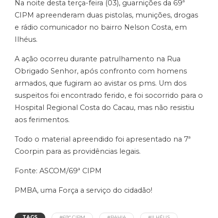
Na noite desta terça-feira (03), guarnições da 69ª
CIPM apreenderam duas pistolas, munições, drogas
e rádio comunicador no bairro Nelson Costa, em
Ilhéus.
A ação ocorreu durante patrulhamento na Rua
Obrigado Senhor, após confronto com homens
armados, que fugiram ao avistar os pms. Um dos
suspeitos foi encontrado ferido, e foi socorrido para o
Hospital Regional Costa do Cacau, mas não resistiu
aos ferimentos.
Todo o material apreendido foi apresentado na 7ª
Coorpin para as providências legais.
Fonte: ASCOM/69ª CIPM
PMBA, uma Força a serviço do cidadão!
TAGS
#69ª CIPM
#BAHIA
#ILHÉUS