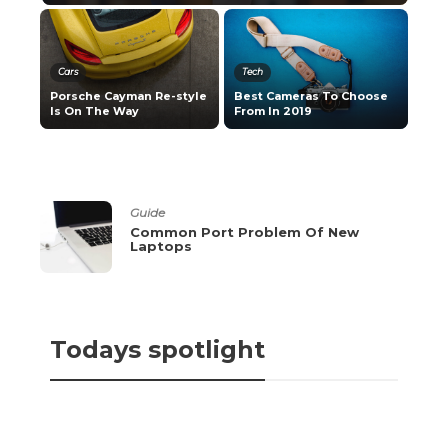
Cars
Tech
Porsche Cayman Re-style
Best Cameras To Choose
Is On The Way
From In 2019
Guide
Common Port Problem Of New
Laptops
Todays spotlight