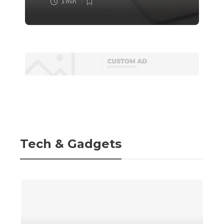
3 min
3 min
Tech & Gadgets