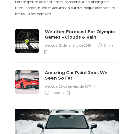
Lorem ipsum dolor sit amet, consectetur adipiscing elit.
Nam laoreet, nunc et accumsan cursus, neque eros sodales
lectus, in fermentum...
Weather Forecast For Olympic
Games – Clouds & Rain
webtiva
,
12 de janeiro de 2019
3 min
Amazing Car Paint Jobs We
Seen So Far
webtiva
,
26 de janeiro de 2017
3 min