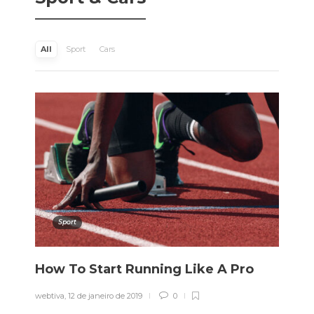
All
Sport
Cars
Sport
How To Start Running Like A Pro
webtiva
,
12 de janeiro de 2019
0