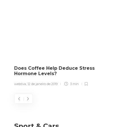
Does Coffee Help Deduce Stress
Rev
ion
Hormone Levels?
En
webtiva
,
12 de janeiro de 2019
3 min
webt
Sport & Cars