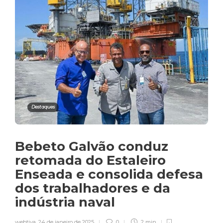
Destaques
Bebeto Galvão conduz
retomada do Estaleiro
Enseada e consolida defesa
dos trabalhadores e da
indústria naval
webtiva
,
24 de janeiro de 2025
0
2 min