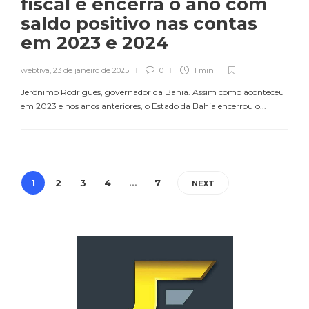
fiscal e encerra o ano com
saldo positivo nas contas
em 2023 e 2024
webtiva
,
23 de janeiro de 2025
0
1 min
Jerônimo Rodrigues, governador da Bahia. Assim como aconteceu
em 2023 e nos anos anteriores, o Estado da Bahia encerrou o...
1
2
3
4
…
7
NEXT