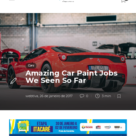
Cars
Amazing Car Paint Jobs
We Seen So Far
webtiva
,
26 de janeiro de 2017
0
3 min