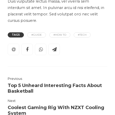
Duis vulputate lectus massa, vel viverra sem
interdum sit amet. In pulvinar arcu id nisi eleifend, in
placerat velit tempor. Sed volutpat orci nec velit
cursus posuere.
TAGS
#GUIDE
#HOW TO
#TECH
Previous
Top 5 Unheard Interesting Facts About
Basketball
Next
Coolest Gaming Rig With NZXT Cooling
System