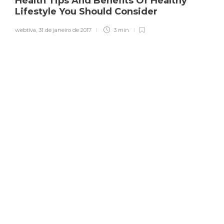
Health Tips And Benefits Of Healthy
Lifestyle You Should Consider
webtiva
,
31 de janeiro de 2017
3 min