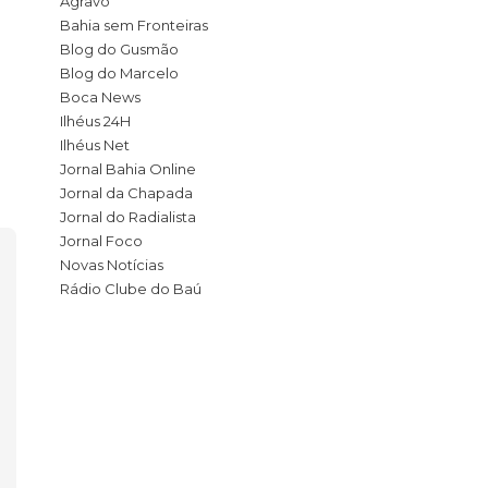
Agravo
Cacau
read
Bahia sem Fronteiras
n
webtiva
,
11 de setembro de 2024
2 min
Blog do Gusmão
read
Blog do Marcelo
Boca News
Ilhéus 24H
Ilhéus Net
Jornal Bahia Online
Jornal da Chapada
Jornal do Radialista
Jornal Foco
Novas Notícias
Rádio Clube do Baú