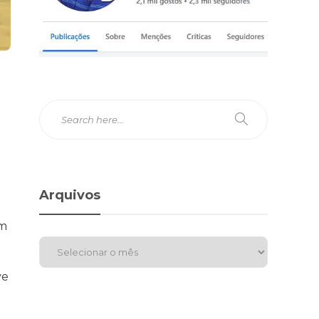
Arquivos
am
ve