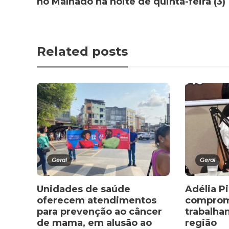
no Malhado na noite de quinta-feira (3)
Related posts
Geral
Geral
Unidades de saúde
Adélia P
oferecem atendimentos
compromi
para prevenção ao câncer
trabalhan
de mama, em alusão ao
região