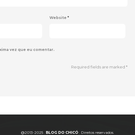
Website
*
xima vez que eu comentar.
Required fields are marked
*
@2013-2025 .
BLOG DO CHICÓ
. Direitos reservados.