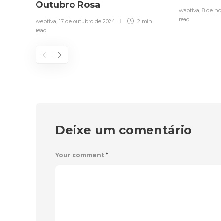
Outubro Rosa
webtiva
,
8 de n
read
webtiva
,
17 de outubro de 2024
2 min
read
Deixe um comentário
Your comment
*