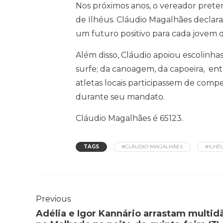
Nos próximos anos, o vereador preten
de Ilhéus. Cláudio Magalhães declar
um futuro positivo para cada jovem qu
Além disso, Cláudio apoiou escolinhas 
surfe; da canoagem, da capoeira, en
atletas locais participassem de com
durante seu mandato.
Cláudio Magalhães é 65123.
TAGS
#CLÁUDIO MAGALHÃES
#ILHÉ
Previous
Adélia e Igor Kannário arrastam multid