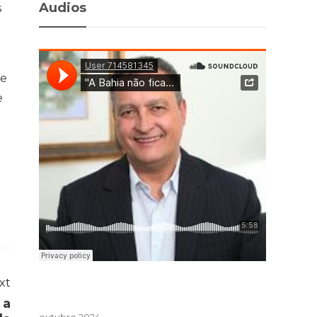
Audios
s
de
e
xt
 a
outubro 2024