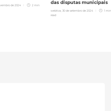
das disputas municipais
ovembro de 2024
2 min
webtiva
,
30 de setembro de 2024
1 mi
read