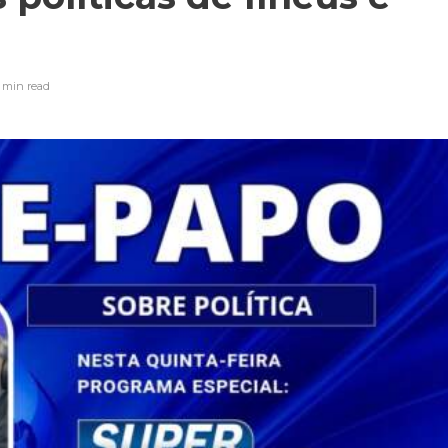
 min
read