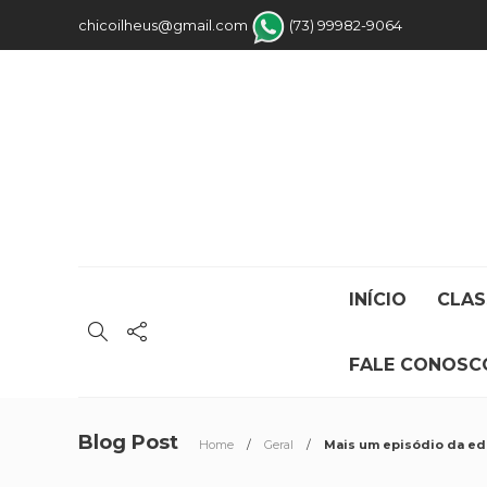
chicoilheus@gmail.com
(73) 99982-9064
INÍCIO
CLAS
FALE CONOSC
Blog Post
Home
Geral
Mais um episódio da edi