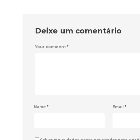
Deixe um comentário
Your comment
*
Name
*
Email
*
Salvar meus dados neste navegador para a pró