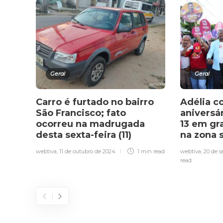
Geral
Geral
Carro é furtado no bairro
Adélia 
São Francisco; fato
aniversá
ocorreu na madrugada
13 em g
desta sexta-feira (11)
na zona 
webtiva
,
11 de outubro de 2024
1 min
read
webtiva
,
20 de 
read