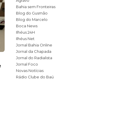
Agravo
Bahia sem Fronteiras
Blog do Gusmão
Blog do Marcelo
Boca News
Ilhéus 24H
Ilhéus Net
Geral
Geral
Jornal Bahia Online
Jornal da Chapada
Jornal do Radialista
Em Brasília, Bebeto Galvão
CVR Costa 
Jornal Foco
e
se reúne com ministro
celebra Dia
Novas Notícias
Flávio Dino e presidente
com ações 
Rádio Clube do Baú
da Força Sindical
Ambiental
Nacional
webtiva
,
21 de outub
read
webtiva
,
10 de outubro de 2024
1 min
read