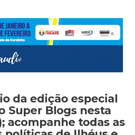
o da edição especial
o Super Blogs nesta
3); acompanhe todas as
olíticas de Ilhéus e