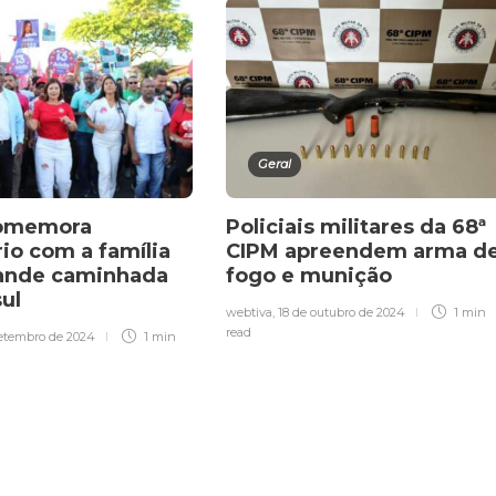
Geral
comemora
Policiais militares da 68ª
rio com a família
CIPM apreendem arma d
rande caminhada
fogo e munição
sul
webtiva
,
18 de outubro de 2024
1 min
read
setembro de 2024
1 min