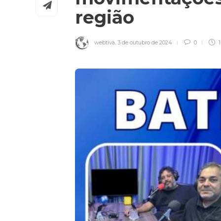
região
webtiva
,
3 de outubro de 2024
0
1