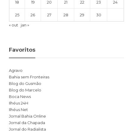
18
19
20
21
22
23
24
25
26
27
28
29
30
« out
jan »
Favoritos
Agravo
Bahia sem Fronteiras
Blog do Gusmão
Blog do Marcelo
Boca News
Ilhéus 24H
Ilhéus Net
Jornal Bahia Online
Jornal da Chapada
Jornal do Radialista