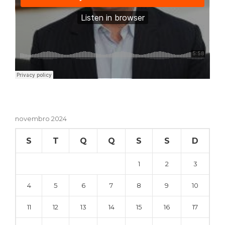
novembro 2024
S
T
Q
Q
S
S
D
1
2
3
4
5
6
7
8
9
10
11
12
13
14
15
16
17