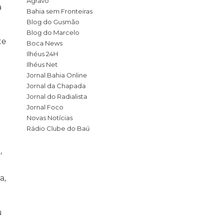
Agravo
a
Bahia sem Fronteiras
Blog do Gusmão
Blog do Marcelo
te
Boca News
Ilhéus 24H
Ilhéus Net
Jornal Bahia Online
Jornal da Chapada
Jornal do Radialista
Jornal Foco
Novas Notícias
Rádio Clube do Baú
,
a,
u