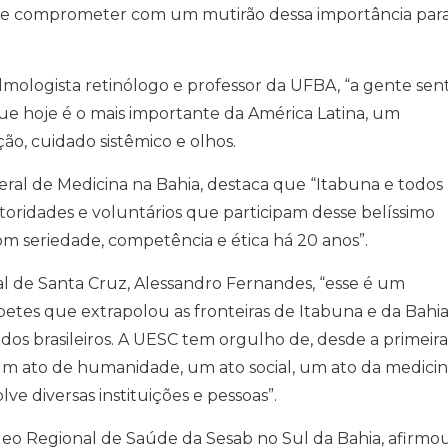
e comprometer com um mutirão dessa importância par
almologista retinólogo e professor da UFBA, “a gente sen
ue hoje é o mais importante da América Latina, um
o, cuidado sistêmico e olhos.
eral de Medicina na Bahia, destaca que “Itabuna e todos
utoridades e voluntários que participam desse belíssimo
m seriedade, competência e ética há 20 anos”.
al de Santa Cruz, Alessandro Fernandes, “esse é um
betes que extrapolou as fronteiras de Itabuna e da Bahia
dos brasileiros. A UESC tem orgulho de, desde a primeira
 um ato de humanidade, um ato social, um ato da medicin
e diversas instituições e pessoas”.
eo Regional de Saúde da Sesab no Sul da Bahia, afirmo