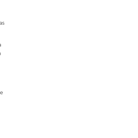
as
a
m
de