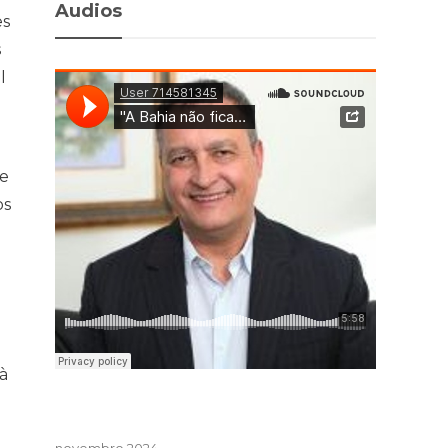
Audios
es
s
l
de
os
à
novembro 2024