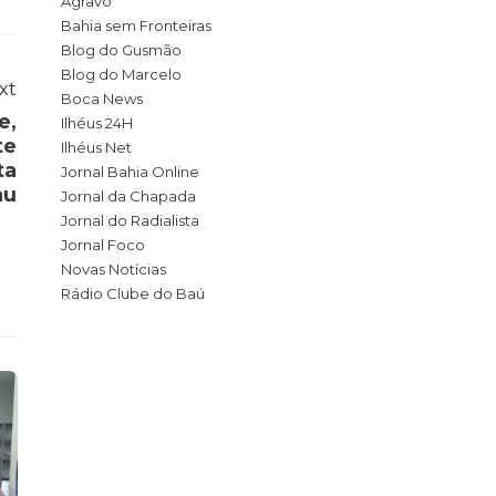
Agravo
Bahia sem Fronteiras
Blog do Gusmão
Blog do Marcelo
xt
Boca News
e,
Ilhéus 24H
te
Ilhéus Net
ta
Jornal Bahia Online
au
Jornal da Chapada
Jornal do Radialista
Jornal Foco
Novas Notícias
Rádio Clube do Baú