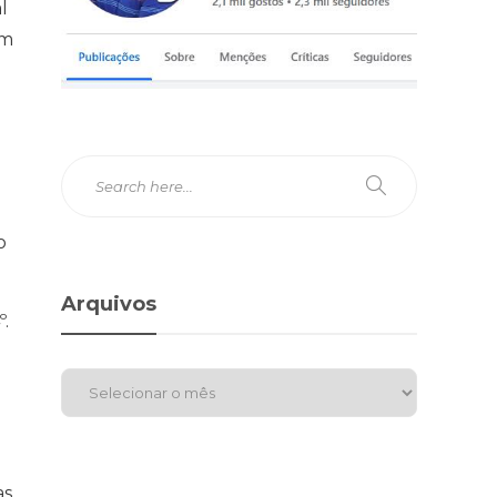
l
ém
o
Arquivos
º.
as