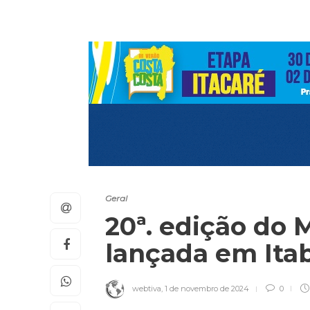
Geral
20ª. edição do 
lançada em It
webtiva
,
1 de novembro de 2024
0