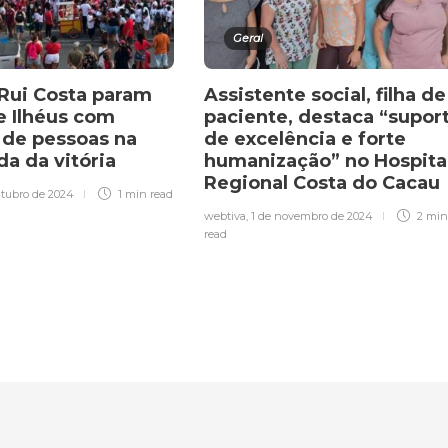
Geral
 Rui Costa param
Assistente social, filha de
e Ilhéus com
paciente, destaca “supor
 de pessoas na
de excelência e forte
a da vitória
humanização” no Hospita
Regional Costa do Cacau
utubro de 2024
1 min
read
webtiva
,
1 de novembro de 2024
2 min
read