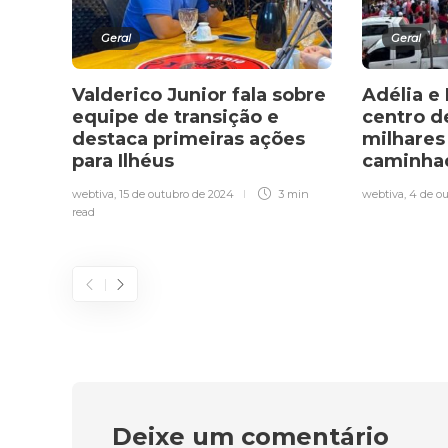
Geral
Geral
Valderico Junior fala sobre
Adélia e
equipe de transição e
centro d
destaca primeiras ações
milhares
para Ilhéus
caminhad
webtiva
,
15 de outubro de 2024
3 min
webtiva
,
4 de o
read
Deixe um comentário