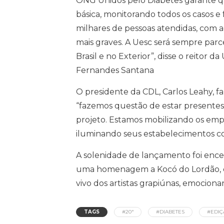
ONG Unidos pelo Diabetes garante qu
básica, monitorando todos os casos 
milhares de pessoas atendidas, com 
mais graves. A Uesc será sempre parc
Brasil e no Exterior”, disse o reitor 
Fernandes Santana
O presidente da CDL, Carlos Leahy, 
“fazemos questão de estar presentes
projeto. Estamos mobilizando os em
iluminando seus estabelecimentos c
A solenidade de lançamento foi ence
uma homenagem a Kocó do Lordão, e
vivo dos artistas grapiúnas, emociona
TAGS
#20ª
#DIABETES
#EDIÇ