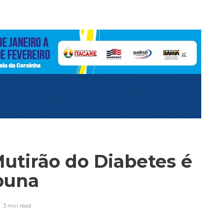
Mutirão do Diabetes é
abuna
3 min
read