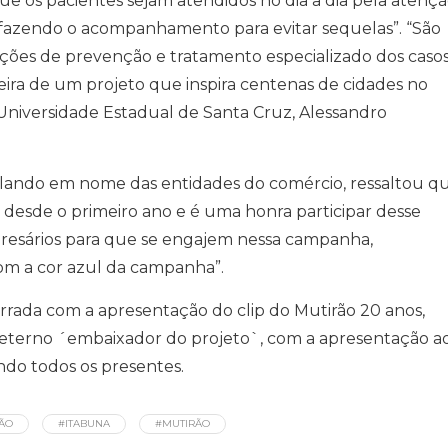
e os pacientes sejam atendidos no dia a dia pela atenç
e fazendo o acompanhamento para evitar sequelas”. “São
ações de prevenção e tratamento especializado dos caso
eira de um projeto que inspira centenas de cidades no
da Universidade Estadual de Santa Cruz, Alessandro
falando em nome das entidades do comércio, ressaltou q
 desde o primeiro ano e é uma honra participar desse
presários para que se engajem nessa campanha,
om a cor azul da campanha”.
rrada com a apresentação do clip do Mutirão 20 anos,
terno ´embaixador do projeto`, com a apresentação a
ndo todos os presentes.
ÃO
#ITABUNA
#MUTIRÃO