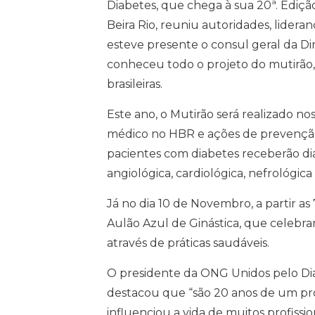
Diabetes, que chega à sua 20ª. Ediçã
Beira Rio, reuniu autoridades, lider
esteve presente o consul geral da D
conheceu todo o projeto do mutirão,
brasileiras.
Este ano, o Mutirão será realizado no
médico no HBR e ações de prevenção 
pacientes com diabetes receberão dia
angiológica, cardiológica, nefrológica
Já no dia 10 de Novembro, a partir as
Aulão Azul de Ginástica, que celebr
através de práticas saudáveis.
O presidente da ONG Unidos pelo Diab
destacou que “são 20 anos de um proj
influenciou a vida de muitos profiss