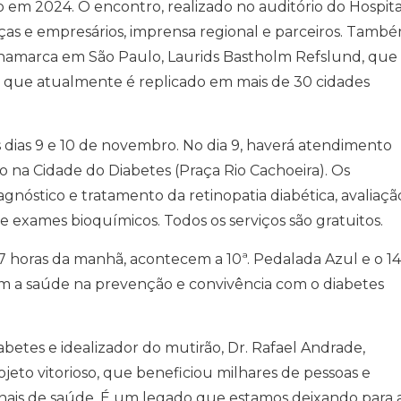
o em 2024. O encontro, realizado no auditório do Hospita
anças e empresários, imprensa regional e parceiros. Tamb
inamarca em São Paulo, Laurids Bastholm Refslund, que
 que atualmente é replicado em mais de 30 cidades
s dias 9 e 10 de novembro. No dia 9, haverá atendimento
na Cidade do Diabetes (Praça Rio Cachoeira). Os
gnóstico e tratamento da retinopatia diabética, avaliaçã
 e exames bioquímicos. Todos os serviços são gratuitos.
 7 horas da manhã, acontecem a 10ª. Pedalada Azul e o 14
am a saúde na prevenção e convivência com o diabetes
etes e idealizador do mutirão, Dr. Rafael Andrade,
eto vitorioso, que beneficiou milhares de pessoas e
ionais de saúde. É um legado que estamos deixando para 