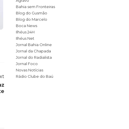
Agravo
Bahia sem Fronteiras
Blog do Gusmão
Blog do Marcelo
Boca News
Ilhéus 24H
Ilhéus Net
Jornal Bahia Online
Jornal da Chapada
Jornal do Radialista
Jornal Foco
Novas Notícias
xt
Rádio Clube do Baú
az
te