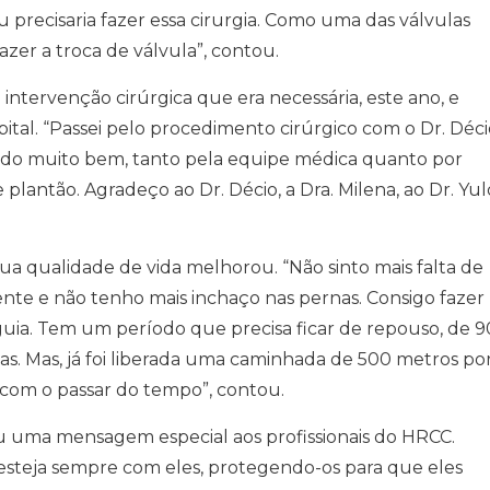
 precisaria fazer essa cirurgia. Como uma das válvulas
azer a troca de válvula”, contou.
intervenção cirúrgica que era necessária, este ano, e
tal. “Passei pelo procedimento cirúrgico com o Dr. Déci
dido muito bem, tanto pela equipe médica quanto por
lantão. Agradeço ao Dr. Décio, a Dra. Milena, ao Dr. Yul
a qualidade de vida melhorou. “Não sinto mais falta de
te e não tenho mais inchaço nas pernas. Consigo fazer
uia. Tem um período que precisa ficar de repouso, de 9
nsas. Mas, já foi liberada uma caminhada de 500 metros po
com o passar do tempo”, contou.
ou uma mensagem especial aos profissionais do HRCC.
esteja sempre com eles, protegendo-os para que eles