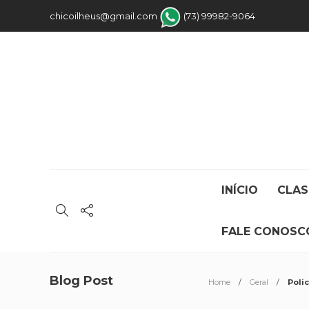
chicoilheus@gmail.com
(73) 99982-9064
INÍCIO
CLAS
FALE CONOSC
Blog Post
Home
Geral
Poli