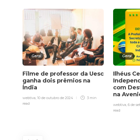
Geral
Geral
Filme de professor da Uesc
Ilhéus Ce
ganha dois prêmios na
Independ
Índia
com Desfi
na Aveni
webtiva
,
10 de outubro de 2024
3 min
read
webtiva
,
6 de s
read