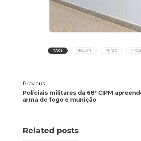
TAGS
#EQUIPE
#HRCC
#POLI
Previous
Policiais militares da 68ª CIPM apreen
arma de fogo e munição
Related posts