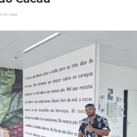
2 min
read