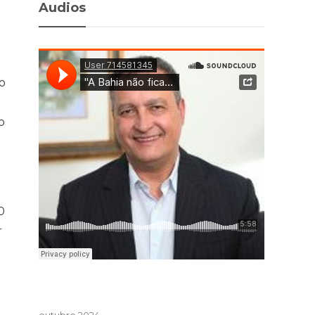
Audios
o
o
0
r
outubro 2024