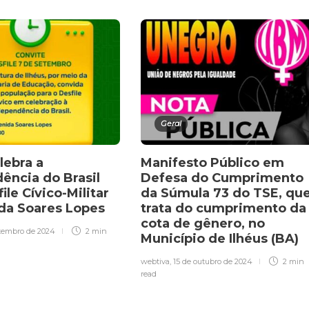
Geral
lebra a
Manifesto Público em
ência do Brasil
Defesa do Cumprimento
le Cívico-Militar
da Súmula 73 do TSE, qu
da Soares Lopes
trata do cumprimento da
cota de gênero, no
etembro de 2024
2 min
Município de Ilhéus (BA)
webtiva
,
15 de outubro de 2024
2 min
read