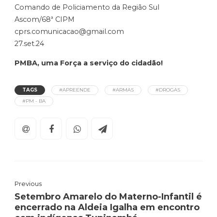
Comando de Policiamento da Região Sul
Ascom/68ª CIPM
cprs.comunicacao@gmail.com
27.set.24
PMBA, uma Força a serviço do cidadão!
TAGS
#APREENDE
#ARMAS
#DROGAS
#PM - BA
Previous
Setembro Amarelo do Materno-Infantil é
encerrado na Aldeia Igalha em encontro