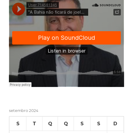
setembro 2024
S
T
Q
Q
S
S
D