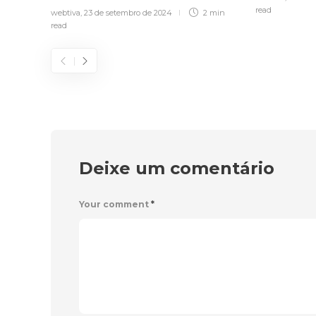
read
webtiva
,
23 de setembro de 2024
2 min
read
Deixe um comentário
Your comment
*