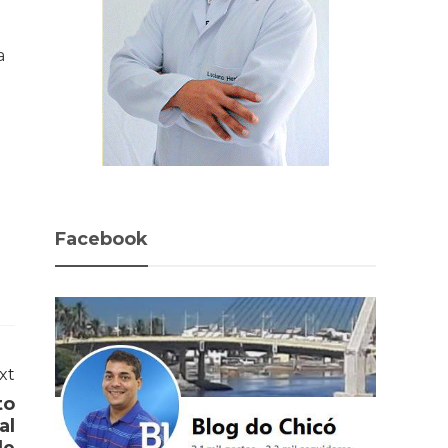
a
Facebook
xt
to
al
de