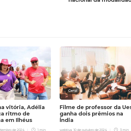
Geral
a vitória, Adélia
Filme de professor da Ue
ca ritmo de
ganha dois prêmios na
a em Ilhéus
Índia
setembro de 2024
1 min
webtiva
,
10 de outubro de 2024
3 min