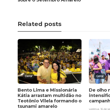
Related posts
Geral
Geral
Bento Lima e Missionária
De olho n
Kátia arrastam multidão no
intensifi
Teotônio Vilela formando o
campanh
tsunami amarelo
webtiva
,
16 de 