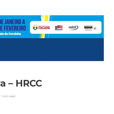
va – HRCC
1 min
read