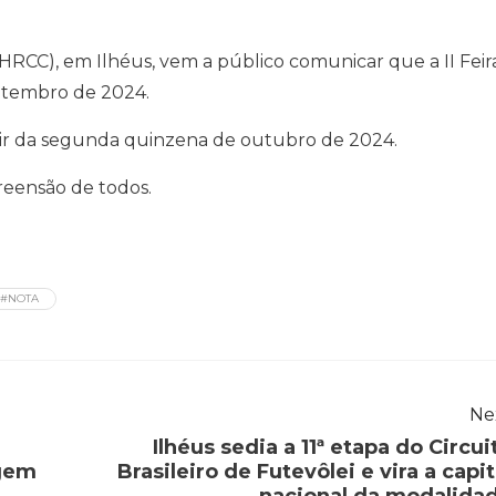
HRCC), em Ilhéus, vem a público comunicar que a II Feir
etembro de 2024.
ir da segunda quinzena de outubro de 2024.
eensão de todos.
#NOTA
Ne
Ilhéus sedia a 11ª etapa do Circui
agem
Brasileiro de Futevôlei e vira a capit
nacional da modalida