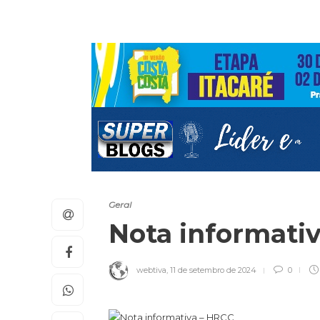
Geral
Nota informati
webtiva
,
11 de setembro de 2024
0