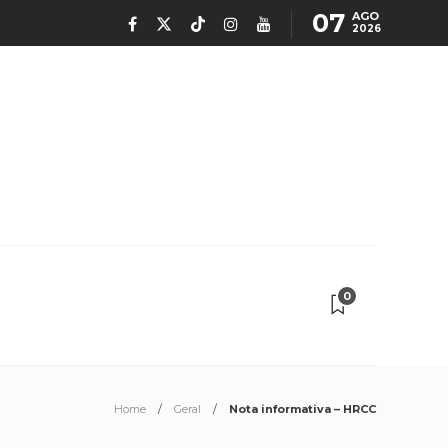
07
AGO
2026
0
Home
Geral
Nota informativa – HRCC