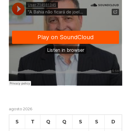
agosto 2026
S
T
Q
Q
S
S
D