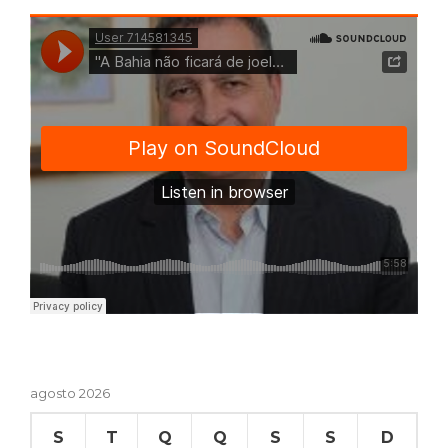
agosto 2026
S
T
Q
Q
S
S
D