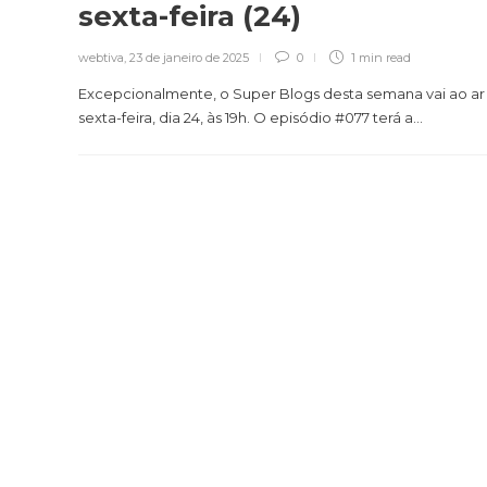
sexta-feira (24)
webtiva
,
23 de janeiro de 2025
0
1 min
read
Excepcionalmente, o Super Blogs desta semana vai ao ar
sexta-feira, dia 24, às 19h. O episódio #077 terá a...