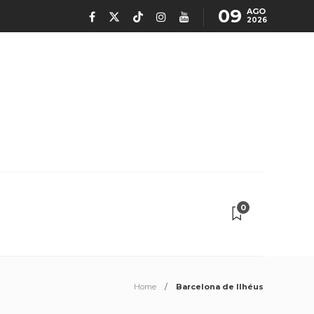
09
AGO
2026
0
Home
Barcelona de Ilhéus