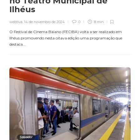
no Teatro Municipal de
Ilhéus
webtiva
,
14 de novembro de 2024
0
8 min
O Festival de Cinema Baiano (FECIBA) volta a ser realizado em
Ilhéus promovendo nesta oitava edição uma programação que
destaca...
Salvador