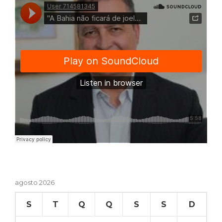
agosto 2026
S
T
Q
Q
S
S
D