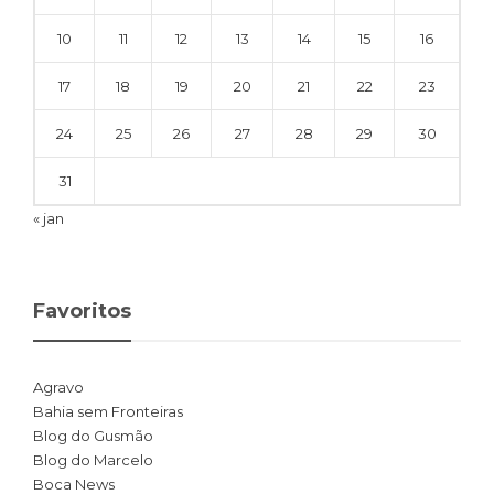
10
11
12
13
14
15
16
17
18
19
20
21
22
23
24
25
26
27
28
29
30
31
« jan
Favoritos
Agravo
Bahia sem Fronteiras
Blog do Gusmão
Blog do Marcelo
Boca News