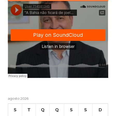
agosto 2026
S
T
Q
Q
S
S
D