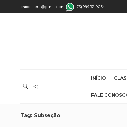
chicoilheus@gmail.com
(73) 99982-9064
INÍCIO
CLAS
FALE CONOSC
Tag:
Subseção