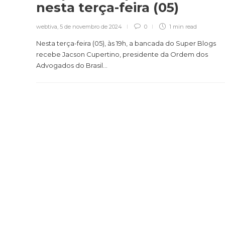
nesta terça-feira (05)
webtiva
,
5 de novembro de 2024
0
1 min
read
Nesta terça-feira (05), às 19h, a bancada do Super Blogs
recebe Jacson Cupertino, presidente da Ordem dos
Advogados do Brasil...