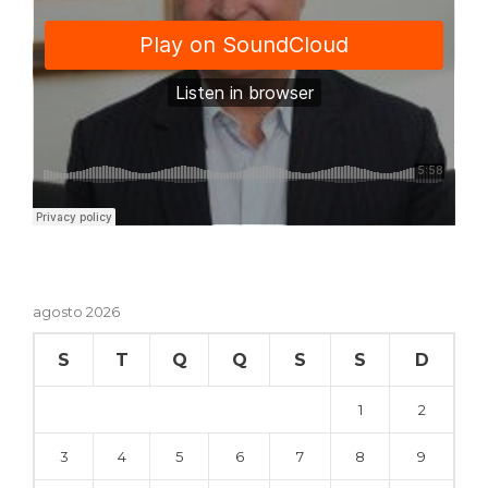
agosto 2026
S
T
Q
Q
S
S
D
1
2
3
4
5
6
7
8
9