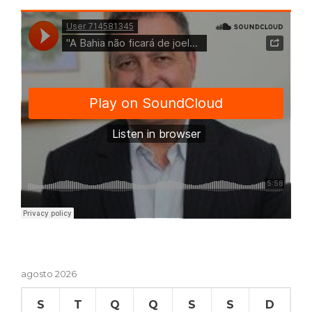
agosto 2026
S
T
Q
Q
S
S
D