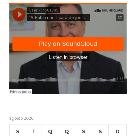
agosto 2026
S
T
Q
Q
S
S
D