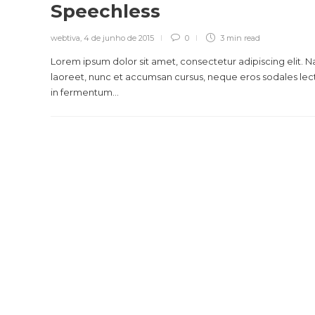
Speechless
webtiva
,
4 de junho de 2015
0
3 min
read
Lorem ipsum dolor sit amet, consectetur adipiscing elit. 
laoreet, nunc et accumsan cursus, neque eros sodales lec
in fermentum...