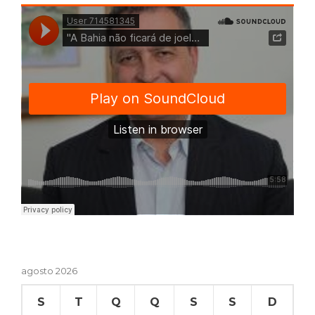
agosto 2026
S
T
Q
Q
S
S
D