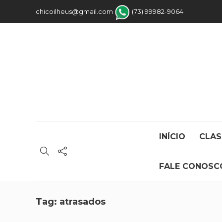
chicoilheus@gmail.com
(73) 99982-9064
INÍCIO
CLAS
FALE CONOSC
Tag:
atrasados