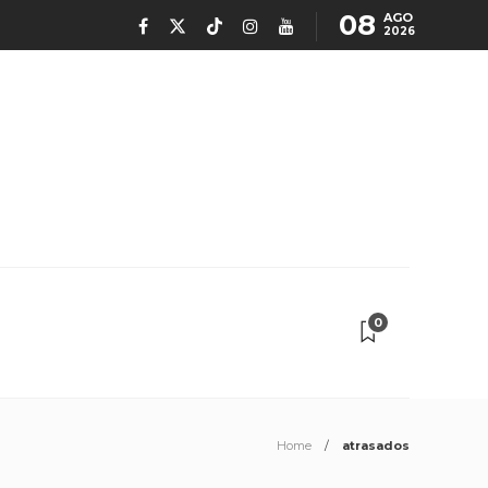
08
AGO
2026
0
Home
atrasados