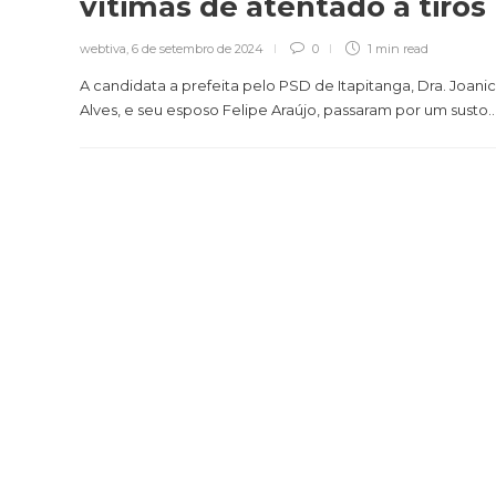
vítimas de atentado a tiros
webtiva
,
6 de setembro de 2024
0
1 min
read
A candidata a prefeita pelo PSD de Itapitanga, Dra. Joani
Alves, e seu esposo Felipe Araújo, passaram por um susto..