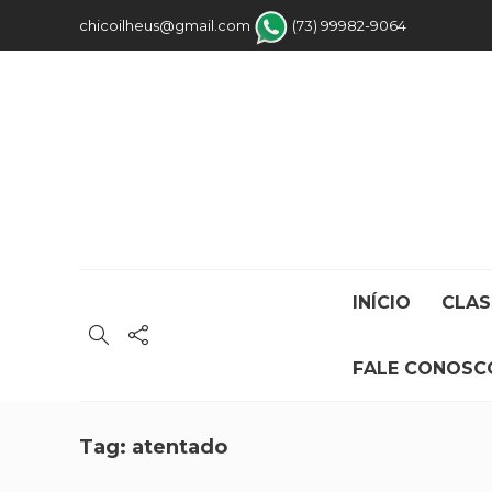
chicoilheus@gmail.com
(73) 99982-9064
INÍCIO
CLAS
FALE CONOSC
Tag:
atentado