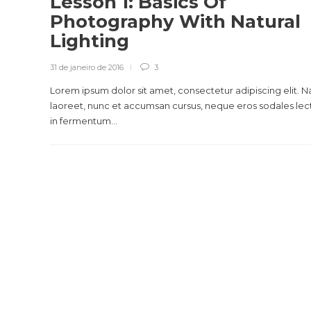
Lesson 1: Basics Of
Photography With Natural
Lighting
31 de janeiro de 2016
3
Lorem ipsum dolor sit amet, consectetur adipiscing elit. 
laoreet, nunc et accumsan cursus, neque eros sodales lec
in fermentum...