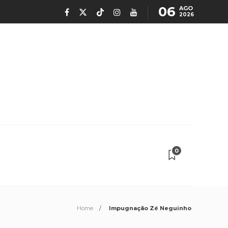
06
AGO
2026
0
Home
Impugnação Zé Neguinho