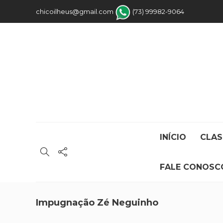
chicoilheus@gmail.com
(73) 99982-9064
INÍCIO
CLAS
FALE CONOSC
Impugnação Zé Neguinho