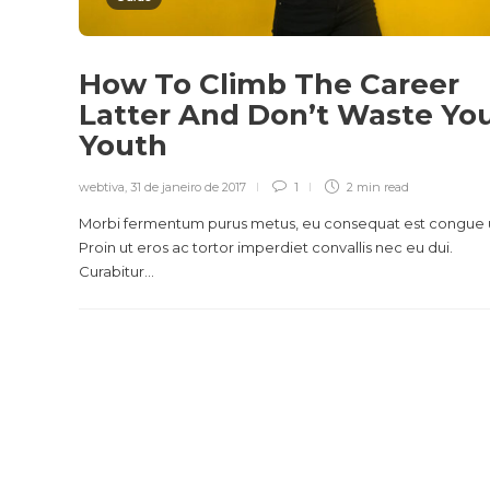
How To Climb The Career
Latter And Don’t Waste Yo
Youth
webtiva
,
31 de janeiro de 2017
1
2 min
read
Morbi fermentum purus metus, eu consequat est congue 
Proin ut eros ac tortor imperdiet convallis nec eu dui.
Curabitur...