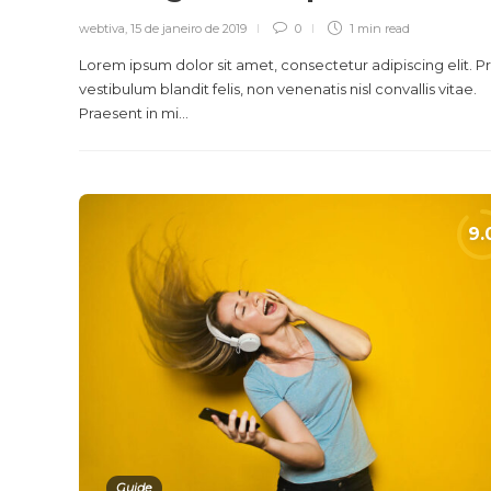
webtiva
,
15 de janeiro de 2019
0
1 min
read
Lorem ipsum dolor sit amet, consectetur adipiscing elit. P
vestibulum blandit felis, non venenatis nisl convallis vitae.
Praesent in mi...
Guide