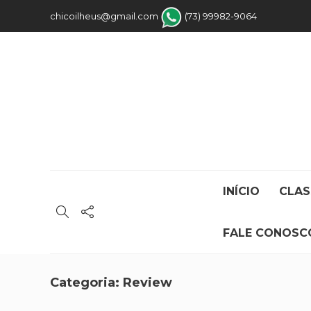
chicoilheus@gmail.com
(73) 99982-9064
INÍCIO
CLAS
FALE CONOSC
Categoria:
Review