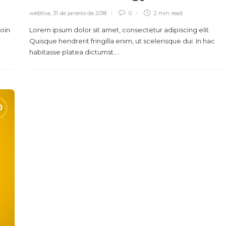
webtiva
,
31 de janeiro de 2018
0
2 min
read
roin
Lorem ipsum dolor sit amet, consectetur adipiscing elit.
Quisque hendrerit fringilla enim, ut scelerisque dui. In hac
habitasse platea dictumst....